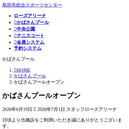
コ
ナ
島田市総合スポーツセンター
ン
ビ
ローズアリーナ
テ
ゲ
かばさんプール
ン
ー
ツ
シ
中央公園
へ
ョ
テニスコート
ス
ン
会員システム
キ
に
予約システム
ッ
移
かばさんプール
プ
動
HOME
かばさんプール
かばさんプールオープン
かばさんプールオープン
最
2026年6月19日
2026年7月1日
スタッフローズアリーナ
終
日頃より当施設をご利用いただき誠にありがとうございま
更
す。
新