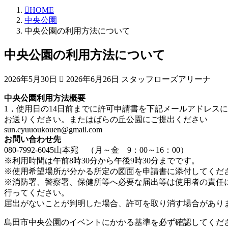
HOME
中央公園
中央公園の利用方法について
中央公園の利用方法について
最
2026年5月30日
2026年6月26日
スタッフローズアリーナ
終
中央公園利用方法概要
更
1，使用日の14日前までに許可申請書を下記メールアドレスに
新
お送りください。またはばらの丘公園にご提出ください
日
sun.cyuuoukouen@gmail.com
時
お問い合わせ先
:
080-7992-6045山本宛 （月～金 9：00～16：00）
※利用時間は午前8時30分から午後9時30分までです。
※使用希望場所が分かる所定の図面を申請書に添付してくだ
※消防署、警察署、保健所等へ必要な届出等は使用者の責任
行ってください。
届出がないことが判明した場合、許可を取り消す場合があり
島田市中央公園のイベントにかかる基準を必ず確認してくだ