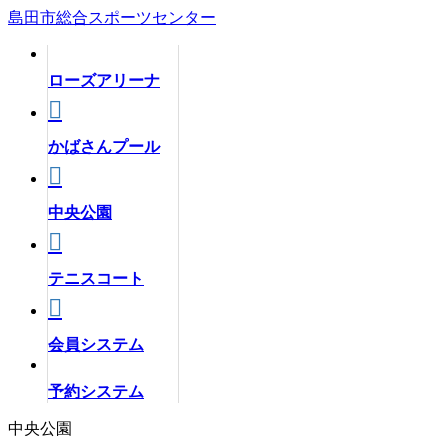
コ
ナ
島田市総合スポーツセンター
ン
ビ
テ
ゲ
ン
ー
ローズアリーナ
ツ
シ
へ
ョ
ス
ン
かばさんプール
キ
に
ッ
移
プ
動
中央公園
テニスコート
会員システム
予約システム
中央公園