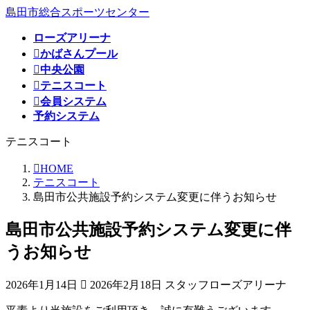
コ
ナ
島田市総合スポーツセンター
ン
ビ
ローズアリーナ
テ
ゲ
かばさんプール
ン
ー
ツ
シ
中央公園
へ
ョ
テニスコート
ス
ン
会員システム
キ
に
予約システム
ッ
移
テニスコート
プ
動
HOME
テニスコート
島田市公共施設予約システム変更に伴うお知らせ
島田市公共施設予約システム変更に伴
うお知らせ
最
2026年1月14日
2026年2月18日
スタッフローズアリーナ
終